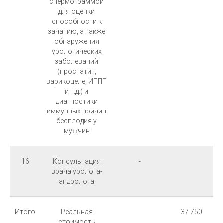
спермограммой
для оценки
способности к
зачатию, а также
обнаружения
урологических
заболеваний
(простатит,
варикоцеле, ИППП
и т.д.) и
диагностики
иммунных причин
бесплодия у
мужчин
16
Консультация
-
врача уролога-
андролога
Итого
Реальная
37 750
стоимость