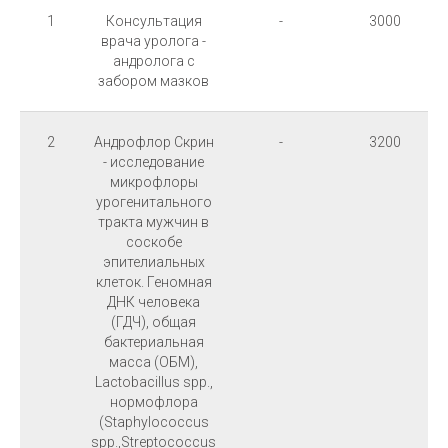
1
Консультация
-
3000
врача уролога -
андролога с
забором мазков
2
Андрофлор Скрин
-
3200
- исследование
микрофлоры
урогенитального
тракта мужчин в
соскобе
эпителиальных
клеток. Геномная
ДНК человека
(ГДЧ), общая
бактериальная
масса (ОБМ),
Lactobacillus spp.,
нормофлора
(Staphylococcus
spp.,Streptococcus