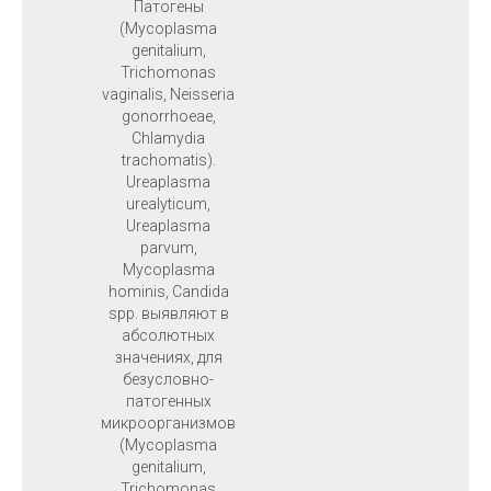
Патогены
(Mycoplasma
genitalium,
Trichomonas
vaginalis, Neisseria
gonorrhoeae,
Chlamydia
trachomatis).
Ureaplasma
urealyticum,
Ureaplasma
parvum,
Mycoplasma
hominis, Candida
spp. выявляют в
абсолютных
значениях, для
безусловно-
патогенных
микроорганизмов
(Mycoplasma
genitalium,
Trichomonas