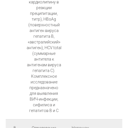
кардиолипину в
реакции
преципитации,
титр), HBsAg
(поверхностный
антиген вируса
гепатита B,
«австралийский»
антиген), HCV total
(суммарные
антитела к
антигенам вируса
гепатита C).
Комплексное
исследование
предназначено
для выявления
ВИЧ-инфекции,
сифилиса и
гепатитов В и С