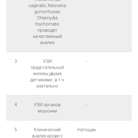
vaginalis, Neisseria
gonorrhoeae,
Chlamydia
trachomatis
проводят
качественный
анализ
3
УЗИ
-
предстательной
железы двумя
датчиками , в т.ч.
ректально
4
УЗИ органов
-
мошонки
5
Клинический
Натощак
анализ крови с