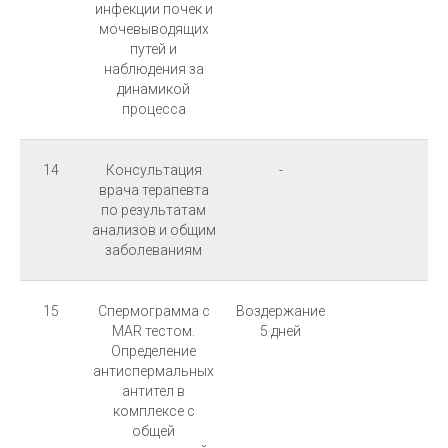
инфекции почек и
мочевыводящих
путей и
наблюдения за
динамикой
процесса
14
Консультация
-
врача терапевта
по результатам
анализов и общим
заболеваниям
15
Спермограмма с
Воздержание
MAR тестом.
5 дней
Определение
антиспермальных
антител в
комплексе с
общей