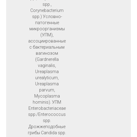
spp.,
Corynebacterium
spp.) Условно-
патогенные
микроорганизмы
(УПМ),
ассоциированные
с бактериальным
вагинозом
(Gardnerella
vaginalis,
Ureaplasma
urealyticum,
Ureaplasma
parvum,
Mycoplasma
hominis). УПМ
Enterobacteriaceae
spp./Enterococcus
spp.
Дрожжеподобные
грибы Candida spp.