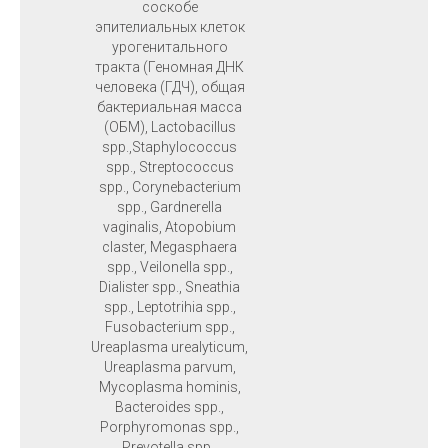
соскобе
эпителиальных клеток
урогенитального
тракта (Геномная ДНК
человека (ГДЧ), общая
бактериальная масса
(ОБМ), Lactobacillus
spp.,Staphylococcus
spp., Streptococcus
spp., Corynebacterium
spp., Gardnerella
vaginalis, Atopobium
claster, Megasphaera
spp., Veilonella spp.,
Dialister spp., Sneathia
spp., Leptotrihia spp.,
Fusobacterium spp.,
Ureaplasma urealyticum,
Ureaplasma parvum,
Mycoplasma hominis,
Bacteroides spp.,
Porphyromonas spp.,
Prevotella spp.,