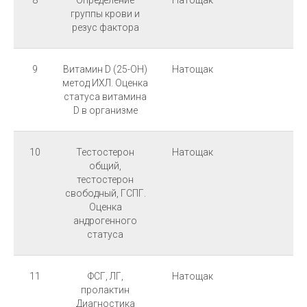
8
Определение
Натощак
группы крови и
резус фактора
9
Витамин D (25-OH)
Натощак
метод ИХЛ. Оценка
статуса витамина
D в организме
10
Тестостерон
Натощак
общий,
тестостерон
свободный, ГСПГ.
Оценка
андрогенного
статуса
11
ФСГ, ЛГ,
Натощак
пролактин
Диагностика