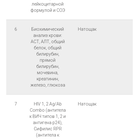
лейкоцитарной
формулой и СОЭ
6
Биохимический
Натощак
анализ крови:
АСТ, АЛТ, общий
белок, общий
билирубин,
прямой
билирубин,
мочевина,
креатинин,
железо, глюкоза
7
HIV 1, 2 Ag/Ab
Натощак
Combo (антитела
к ВИЧ типов 1, 2 и
антигена p24),
Cифилис RPR
(антитела к