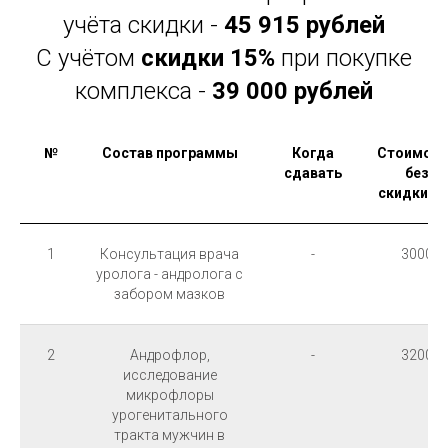
учёта скидки -
45 915 рублей
С учётом
скидки 15%
при покупке
комплекса -
39 000 рублей
№
Состав программы
Когда
Стоимост
сдавать
без
скидки,ру
1
Консультация врача
-
3000
уролога - андролога с
забором мазков
2
Андрофлор,
-
3200
исследование
микрофлоры
урогенитального
тракта мужчин в