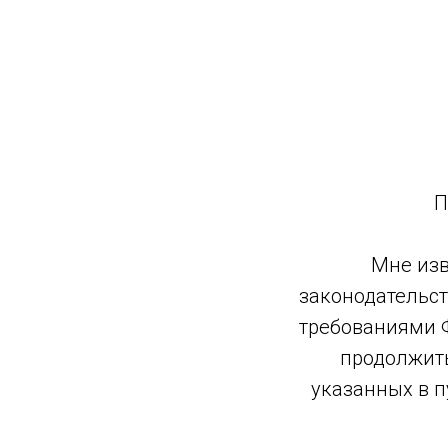
П
Мне изв
законодательст
требованиями Ф
продолжить
указанных в пу