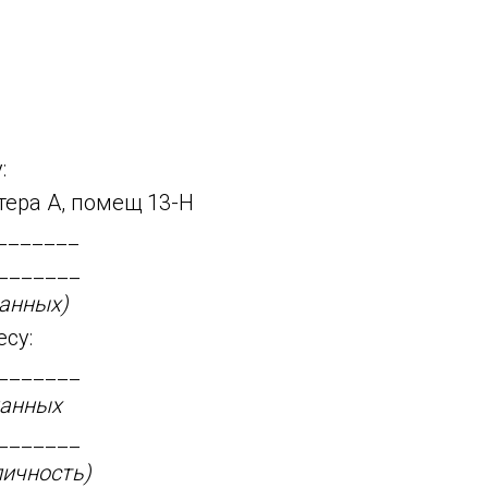
:
итера А, помещ 13-Н
_______
_______
данных)
су:
_______
данных
_______
личность)