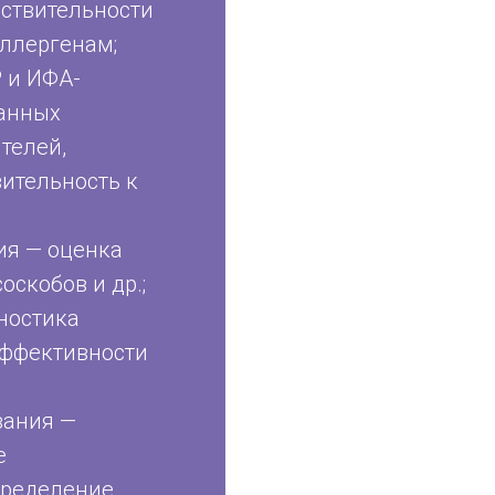
вствительности
аллергенам;
 и ИФА-
ванных
телей,
вительность к
ия — оценка
оскобов и др.;
ностика
эффективности
вания —
е
пределение