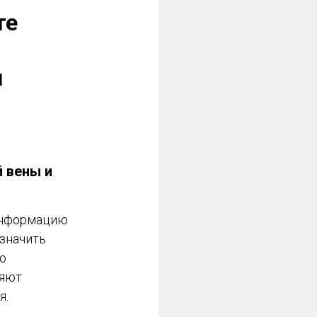
те
я
й вены и
 информацию
азначить
о
ляют
я.