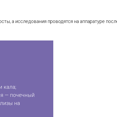
сты, а исследования проводятся на аппаратуре пос
и кала;
ия — почечный
ализы на