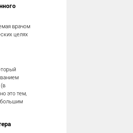
нного
емая врачом
еских целях
оторый
ыванием
 (в
но это тем,
 большим
тера