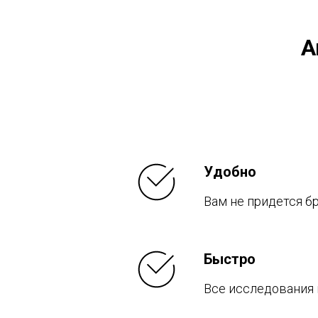
А
У
добно
Вам не придется б
Б
ыстро
Все исследования